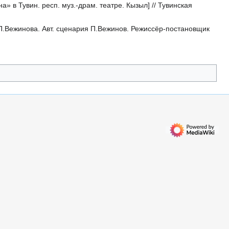
 в Тувин. респ. муз.-драм. театре. Кызыл] // Тувинская
 П.Вежинова. Авт. сценария П.Вежинов. Режиссёр-постановщик