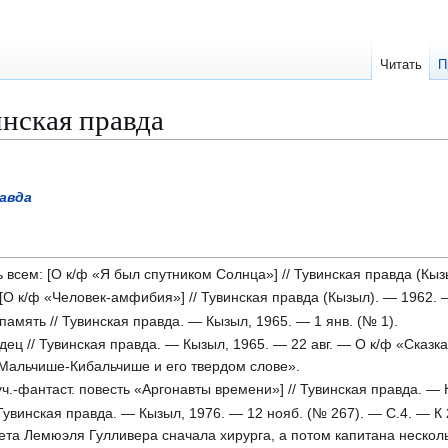
Читать
П
нская правда
равда
ь всем: [О к/ф «Я был спутником Солнца»] // Тувинская правда (Кы
 [О к/ф «Человек-амфибия»] // Тувинская правда (Кызыл). — 1962. 
амять // Тувинская правда. — Кызыл, 1965. — 1 янв. (№ 1).
дец // Тувинская правда. — Кызыл, 1965. — 22 авг. — О к/ф «Сказк
 Мальчише-Кибальчише и его твердом слове».
ч.-фантаст. повесть «Аргонавты времени»] // Тувинская правда. —
 Тувинская правда. — Кызыл, 1976. — 12 нояб. (№ 267). — С.4. — К
та Лемюэля Гулливера сначала хирурга, а потом капитана нескол