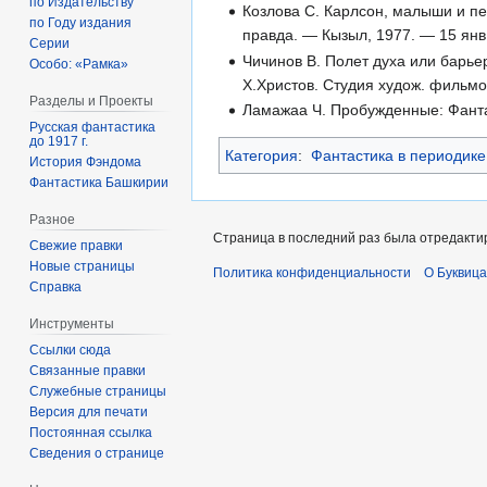
по Издательству
Козлова С. Карлсон, малыши и пе
по Году издания
правда. — Кызыл, 1977. — 15 янв
Серии
Чичинов В. Полет духа или барье
Особо: «Рамка»
Х.Христов. Студия худож. фильмо
Разделы и Проекты
Ламажаа Ч. Пробужденные: Фантас
Русская фантастика
до 1917 г.
Категория
:
Фантастика в периодике
История Фэндома
Фантастика Башкирии
Разное
Страница в последний раз была отредактир
Свежие правки
Новые страницы
Политика конфиденциальности
О Буквица
Справка
Инструменты
Ссылки сюда
Связанные правки
Служебные страницы
Версия для печати
Постоянная ссылка
Сведения о странице