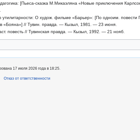
дагогика: [Пьеса-сказка М.Микаэляна «Новые приключения Карлсона»
.
р утилитарности: О худож. фильме «Барьер»: [По одноим. повести
в «Бояна»] // Тувин. правда. — Кызыл, 1981. — 23 июня.
т. повесть // Тувинская правда. — Кызыл, 1992. — 21 нояб.
ована 17 июля 2026 года в 18:25.
Отказ от ответственности