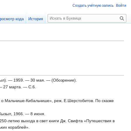
Создать учётную запись
Войти
П
росмотр кода
История
о
и
с
к
зыл). — 1959. — 30 мая. — (Обозрение).
— 27 марта. — С.6.
а о Мальчише-Кибальчише», реж. Е.Шерстобитов. По сказке
 Кызыл, 1966. — 8 июня.
 250-летию выхода в свет книги Дж. Свифта «Путешествия в
ьких кораблей».