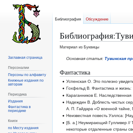
Библиография
Обсуждение
Библиография
:
Туви
Материал из Буквицы
Заглавная страница
Перейти
Перейти
Основная статья:
Тувинская п
к
к
Персоналии
Фантастика
навигации
поиску
Персоны по алфавиту
Книжные издания по
Успенская О. Это полезно увидет
авторам
Гохфельд В. Фантастика и жизнь:
Периодика
Караганников Е. Наследственная п
Издания
Надеждин В. Доблесть чистых сер
Фантастика в
А. П. Гайдара «О военной тайне,
периодике
Неизвестная повесть Уэллса: [Нау
Книги
[Б. а.] Неумирающий Гулливер //
по Месту издания
некоторые отдаленные страны све