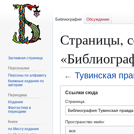
Библиография
Обсуждение
Страницы, 
«Библиограф
Заглавная страница
Персоналии
←
Тувинская пра
Персоны по алфавиту
Книжные издания по
авторам
Перейти
Перейти
Ссылки сюда
к
к
Периодика
Страница:
навигации
поиску
Издания
Фантастика в
периодике
Пространство имён:
Книги
по Месту издания
все