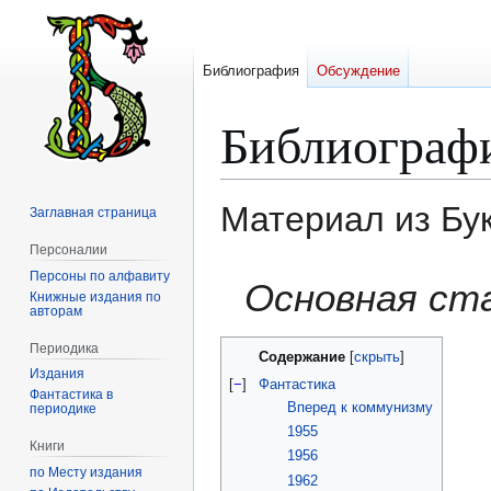
Библиография
Обсуждение
Библиограф
Материал из Бу
Заглавная страница
Персоналии
Персоны по алфавиту
Перейти
Перейти
Основная ст
Книжные издания по
к
к
авторам
навигации
поиску
Периодика
Содержание
Издания
[
−
]
Фантастика
Фантастика в
Вперед к коммунизму
периодике
1955
Книги
1956
по Месту издания
1962