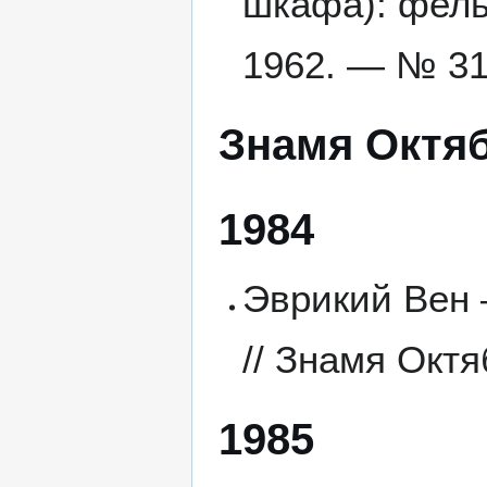
шкафа): фель
1962. — № 31
Знамя Октя
1984
Эврикий Вен 
// Знамя Октя
1985