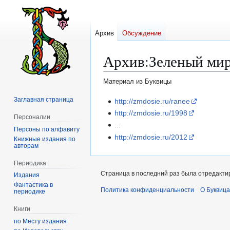
Архив
Обсуждение
Архив
:
Зеленый ми
Материал из Буквицы
Заглавная страница
Перейти
Перейти
http://zmdosie.ru/ranee
к
к
http://zmdosie.ru/1998
Персоналии
навигации
поиску
...
Персоны по алфавиту
http://zmdosie.ru/2012
Книжные издания по
авторам
Периодика
Страница в последний раз была отредактир
Издания
Фантастика в
Политика конфиденциальности
О Буквица
периодике
Книги
по Месту издания