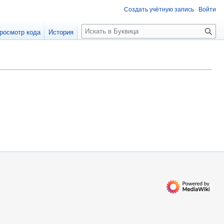
Создать учётную запись
Войти
П
росмотр кода
История
о
и
с
к