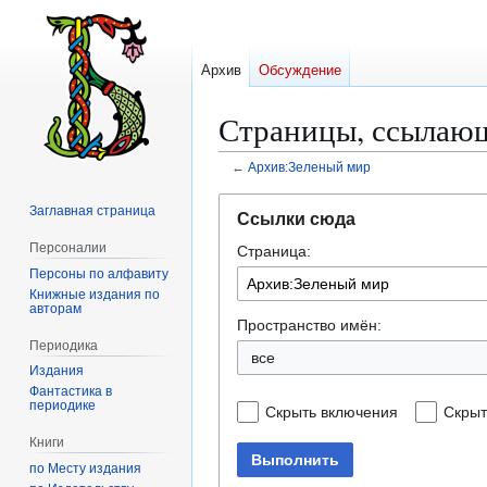
Архив
Обсуждение
Страницы, ссылающ
←
Архив:Зеленый мир
Перейти
Перейти
Заглавная страница
Ссылки сюда
к
к
Персоналии
Страница:
навигации
поиску
Персоны по алфавиту
Книжные издания по
авторам
Пространство имён:
Периодика
все
Издания
Фантастика в
периодике
Скрыть включения
Скрыт
Книги
Выполнить
по Месту издания