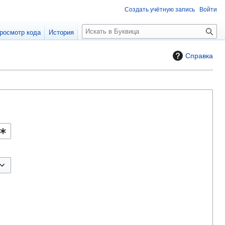
Создать учётную запись
Войти
П
росмотр кода
История
о
и
Справка
с
к