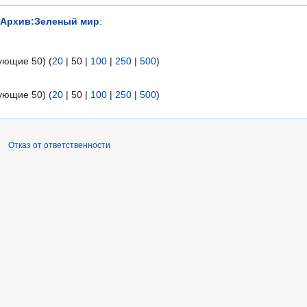
Архив:Зеленый мир
:
ующие 50
) (
20
|
50
|
100
|
250
|
500
)
ующие 50
) (
20
|
50
|
100
|
250
|
500
)
Отказ от ответственности