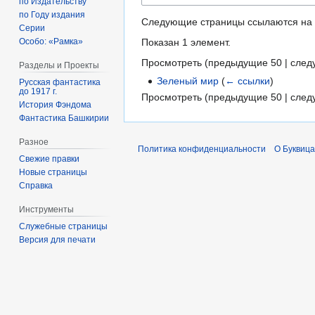
по Издательству
по Году издания
Следующие страницы ссылаются на
Серии
Показан 1 элемент.
Особо: «Рамка»
Просмотреть (
предыдущие 50
|
след
Разделы и Проекты
Зеленый мир
(
← ссылки
)
Русская фантастика
до 1917 г.
Просмотреть (
предыдущие 50
|
след
История Фэндома
Фантастика Башкирии
Разное
Политика конфиденциальности
О Буквица
Свежие правки
Новые страницы
Справка
Инструменты
Служебные страницы
Версия для печати