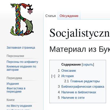
Статья
Обсуждение
Socjalistyczn
Материал из Бу
Заглавная страница
Персоналии
Персоны по алфавиту
Перейти
Перейти
Содержание
Книжные издания по
к
к
авторам
1
Описание
навигации
поиску
[
−
]
2
История
Периодика
2.1
Главные редакторы
Издания
3
Библиографическая справка
Фантастика в
периодике
4
Наличие в библиотеках
5
Наличие в сети
Книги
по Месту издания