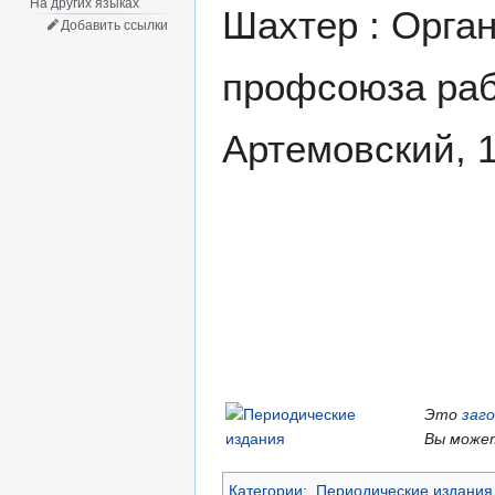
На других языках
Шахтер : Орга
Добавить ссылки
профсоюза раб
Артемовский, 1
Это
заг
Вы может
Категории
:
Периодические издания 