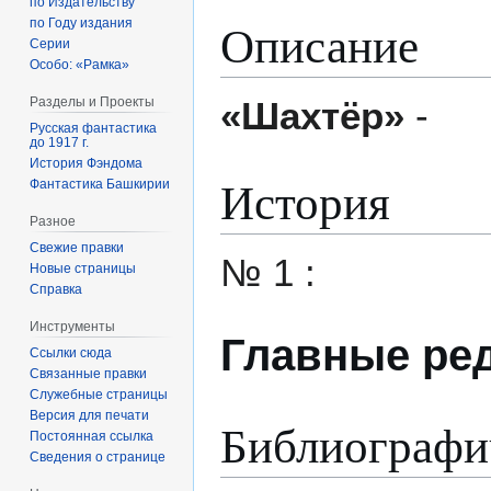
по Издательству
Описание
по Году издания
Серии
Особо: «Рамка»
«Шахтёр»
-
Разделы и Проекты
Русская фантастика
до 1917 г.
История Фэндома
История
Фантастика Башкирии
Разное
Свежие правки
№ 1 :
Новые страницы
Справка
Инструменты
Главные ре
Ссылки сюда
Связанные правки
Служебные страницы
Версия для печати
Библиографи
Постоянная ссылка
Сведения о странице