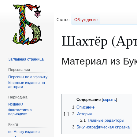
Статья
Обсуждение
Шахтёр (Ар
Материал из Бу
Заглавная страница
Персоналии
Персоны по алфавиту
Перейти
Перейти
Книжные издания по
к
к
авторам
навигации
поиску
Периодика
Содержание
Издания
1
Описание
Фантастика в
[
−
]
2
История
периодике
2.1
Главные редакторы
Книги
3
Библиографическая справка
по Месту издания