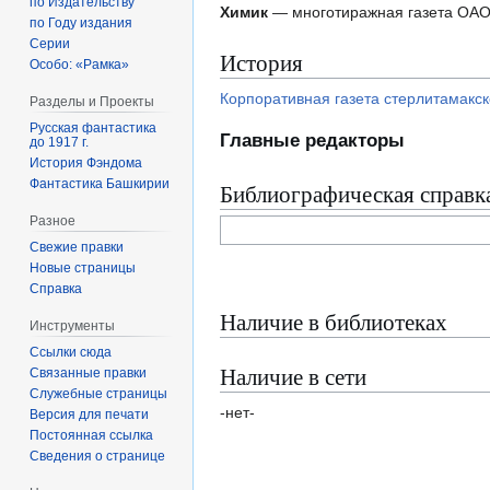
по Издательству
Химик
— многотиражная газета ОАО 
по Году издания
Серии
История
Особо: «Рамка»
Корпоративная газета стерлитамакс
Разделы и Проекты
Русская фантастика
Главные редакторы
до 1917 г.
История Фэндома
Фантастика Башкирии
Библиографическая справк
Разное
Свежие правки
Новые страницы
Справка
Наличие в библиотеках
Инструменты
Ссылки сюда
Наличие в сети
Связанные правки
Служебные страницы
-нет-
Версия для печати
Постоянная ссылка
Сведения о странице