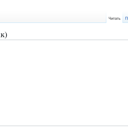
Читать
П
к)