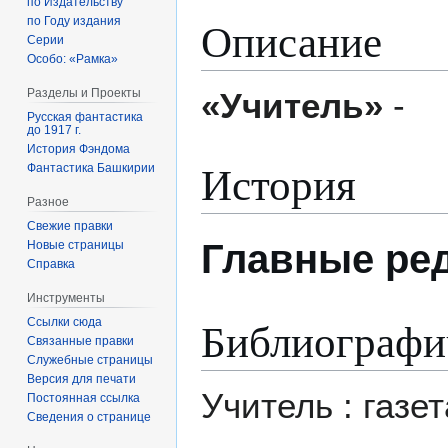
по Издательству
Описание
по Году издания
Серии
Особо: «Рамка»
«Учитель»
-
Разделы и Проекты
Русская фантастика
до 1917 г.
История Фэндома
История
Фантастика Башкирии
Разное
Свежие правки
Главные ре
Новые страницы
Справка
Инструменты
Библиографи
Ссылки сюда
Связанные правки
Служебные страницы
Версия для печати
Учитель : газе
Постоянная ссылка
Сведения о странице