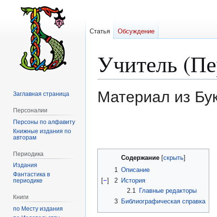
Статья
Обсуждение
Учитель (Пе
Материал из Бу
Заглавная страница
Персоналии
Персоны по алфавиту
Перейти
Перейти
Книжные издания по
к
к
авторам
навигации
поиску
Периодика
Содержание
Издания
1
Описание
Фантастика в
[
−
]
2
История
периодике
2.1
Главные редакторы
Книги
3
Библиографическая справка
по Месту издания