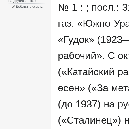
На других языках
№ 1 : ; посл.:
Добавить ссылки
газ. «Южно-Ура
«Гудок» (1923—
рабочий». С ок
(«Катайский ра
өсөн» («За мет
(до 1937) на ру
(«Сталинец») н