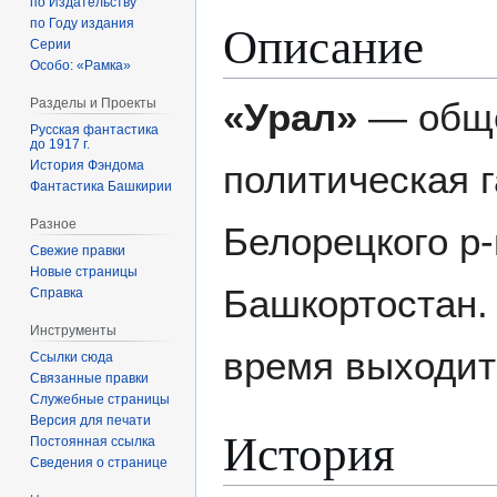
по Издательству
Описание
по Году издания
Серии
Особо: «Рамка»
«Урал»
— обще
Разделы и Проекты
Русская фантастика
до 1917 г.
политическая г
История Фэндома
Фантастика Башкирии
Разное
Белорецкого р-
Свежие правки
Новые страницы
Башкортостан.
Справка
Инструменты
время выходит 
Ссылки сюда
Связанные правки
Служебные страницы
Версия для печати
История
Постоянная ссылка
Сведения о странице