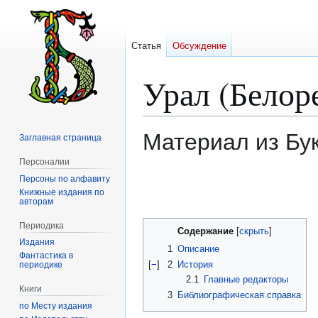
Статья
Обсуждение
Урал (Белор
Материал из Бу
Заглавная страница
Персоналии
Персоны по алфавиту
Перейти
Перейти
Книжные издания по
к
к
авторам
навигации
поиску
Периодика
Содержание
Издания
1
Описание
Фантастика в
[
−
]
2
История
периодике
2.1
Главные редакторы
Книги
3
Библиографическая справка
по Месту издания