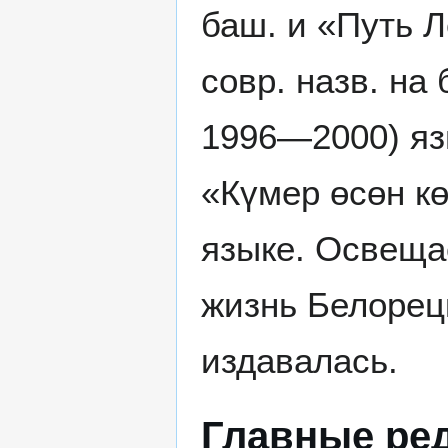
баш. и «Путь Л
совр. назв. на 
1996—2000) яз
«Күмер өсөн кө
языке. Освещае
жизнь Белорец
издавалась.
Главные ре