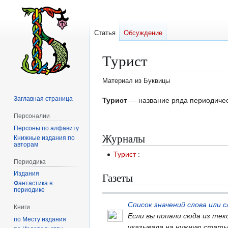
Статья
Обсуждение
Турист
Материал из Буквицы
Заглавная страница
Перейти
Перейти
Турист
— название ряда периодичес
к
к
Персоналии
навигации
поиску
Персоны по алфавиту
Журналы
Книжные издания по
авторам
Турист
:
Периодика
Издания
Газеты
Фантастика в
периодике
Список значений слова или
Книги
Если вы попали сюда из те
по Месту издания
указывала на нужную стать