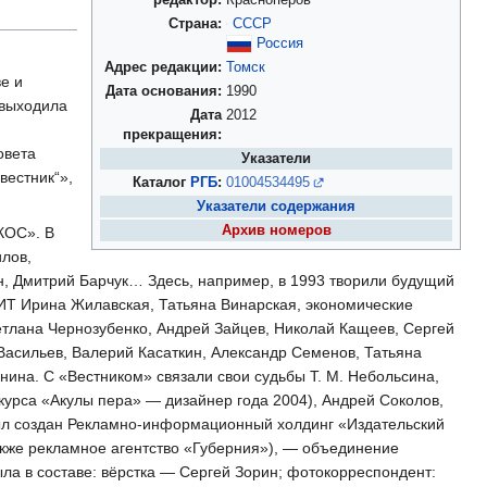
Страна:
СССР
Россия
Адрес редакции:
Томск
е и
Дата основания:
1990
 выходила
Дата
2012
прекращения:
овета
Указатели
вестник“»,
Каталог
РГБ
:
01004534495
Указатели содержания
Архив номеров
КОС». В
илов,
н, Дмитрий Барчук… Здесь, например, в 1993 творили будущий
ИТ Ирина Жилавская, Татьяна Винарская, экономические
етлана Чернозубенко, Андрей Зайцев, Николай Кащеев, Сергей
асильев, Валерий Касаткин, Александр Семенов, Татьяна
нина. С «Вестником» связали свои судьбы Т. М. Небольсина,
курса «Акулы пера» — дизайнер года 2004), Андрей Соколов,
был создан Рекламно-информационный холдинг «Издательский
также рекламное агентство «Губерния»), — объединение
ла в составе: вёрстка — Сергей Зорин; фотокорреспондент: