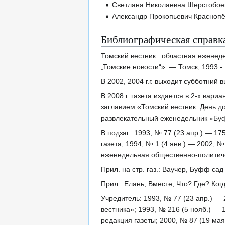
Светлана Николаевна Шерстобое
Александр Прокопьевич Красноп
Библиографическая справк
Томский вестник : областная еженед
„Томские новости“». — Томск, 1993 -
В 2002, 2004 г.г. выходит субботний 
В 2008 г. газета издается в 2-х вар
заглавием «Томский вестник. День д
развлекательный еженедельник «Бу
В подзаг.: 1993, № 77 (23 апр.) — 17
газета; 1994, № 1 (4 янв.) — 2002, №
еженедельная общественно-политиче
Прил. на стр. газ.: Ваучер, Буфф сад 
Прил.: Елань, Вместе, Что? Где? Ког
Учредитель: 1993, № 77 (23 апр.) — 2
вестника»; 1993, № 216 (5 нояб.) — 
редакция газеты; 2000, № 87 (19 мая