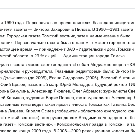
я 1990 года. Первоначально проект появился благодаря инициатив
дителя газеты — Виктора Захаровича Нилова. В 1990—1991 газета
: Городская газета Томский вестник, затем наименование было
естник. Первоначально газета была органом Томского городского с
 настоящее время — принадлежит ЗАО «Издательский дом „Томский 
мской области, а 23 % акций — Администрации города Томска.
ходила в состав московского холдинга «Глобал-Медиа» концерна «Ю
урналисты и руководители. Главными редакторами были: Виктор Н
а Долженкова (до 2005), Елена Сидорович (2006), Василий Антоши
 Юрий Ершов, известный мэтр Юрий Молодцов, будущий ректор ТИ
рина Бакулина, Александр Яковлев, Олег Абрамов; журналисты Св
ей Карыпов, художник Борис Перцев, фотожурналисты Александр В
вственные темы ведет такая яркая личность Томска как Татьяна Вес
нна Лушева, Кирилл Осиев (победитель областного ежегодного кон
 «Томский вестник»), под руководством Владимира Бендерского, 
е газет «Томский вестник», «Комсомольская правда в Томске», а 
овало до конца 2009 года. В 2008—2009 редакционная коллегия бы