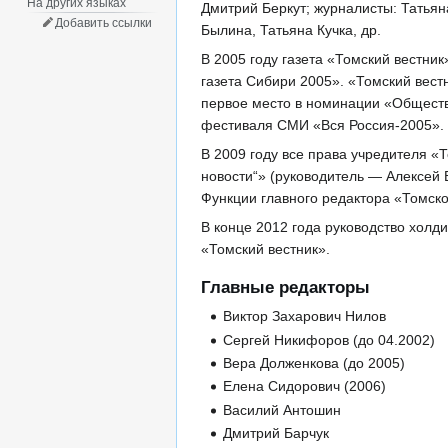
На других языках
Дмитрий Беркут; журналисты: Татьян
Добавить ссылки
Былина, Татьяна Кучка, др.
В 2005 году газета «Томский вестни
газета Сибири 2005». «Томский вест
первое место в номинации «Обществе
фестиваля СМИ «Вся Россия-2005».
В 2009 году все права учредителя «
новости“» (руководитель — Алексей
Функции главного редактора «Томско
В конце 2012 года руководство холд
«Томский вестник».
Главные редакторы
Виктор Захарович Нилов
Сергей Никифоров (до 04.2002)
Вера Долженкова (до 2005)
Елена Сидорович (2006)
Василий Антошин
Дмитрий Барчук