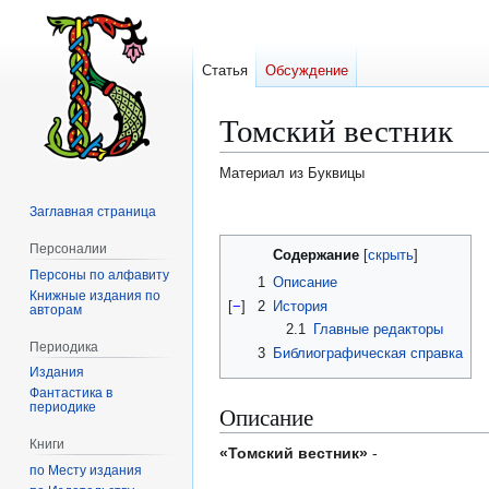
Статья
Обсуждение
Томский вестник
Материал из Буквицы
Заглавная страница
Перейти
Перейти
к
к
Персоналии
Содержание
навигации
поиску
Персоны по алфавиту
1
Описание
Книжные издания по
[
−
]
2
История
авторам
2.1
Главные редакторы
Периодика
3
Библиографическая справка
Издания
Фантастика в
периодике
Описание
Книги
«Томский вестник»
-
по Месту издания