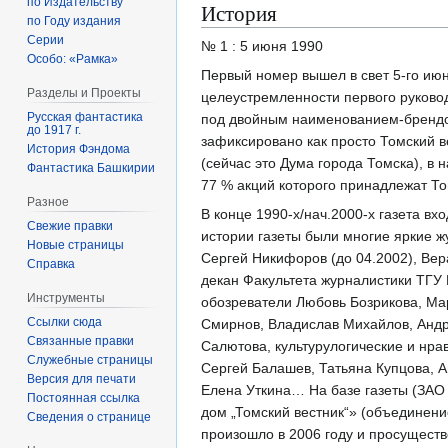
по Издательству
История
по Году издания
Серии
№ 1 : 5 июня 1990
Особо: «Рамка»
Первый номер вышел в свет 5-го июн
Разделы и Проекты
целеустремленности первого руково
Русская фантастика
под двойным наименованием-брендом
до 1917 г.
зафиксировано как просто Томский в
История Фэндома
(сейчас это Дума города Томска), в
Фантастика Башкирии
77 % акций которого принадлежат То
Разное
В конце 1990-х/нач.2000-х газета в
Свежие правки
истории газеты были многие яркие ж
Новые страницы
Сергей Никифоров (до 04.2002), Вер
Справка
декан Факультета журналистики ТГУ
Инструменты
обозреватели Любовь Бозрикова, Ма
Ссылки сюда
Смирнов, Владислав Михайлов, Андр
Связанные правки
Салютова, культурулогические и нра
Служебные страницы
Сергей Балашев, Татьяна Купцова, А
Версия для печати
Елена Уткина… На базе газеты (ЗАО
Постоянная ссылка
дом „Томский вестник“» (объединени
Сведения о странице
произошло в 2006 году и просуществ