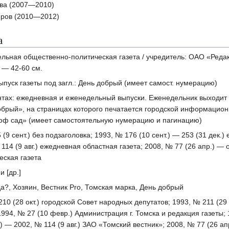
ва (2007—2010)
ёров (2010—2012)
а
ельная общественно-политическая газета / учредитель: ОАО «Реда
. — 42-60 см.
выпуск газеты под загл.: День добрый (имеет самост. нумерацию)
иантах: ежедневная и еженедельный выпуски. Еженедельник выходит
обрый», на страницах которого печатается городской информацион
фф сад» (имеет самостоятельную нумерацию и пагинацию)
5 (9 сент.) без подзаголовка; 1993, № 176 (10 сент.) — 253 (31 дек.
 114 (9 авг.) ежедневная областная газета; 2008, № 77 (26 апр.) —
ская газета
и [др.]
да?, Хозяин, Вестник Pro, Томская марка, День добрый
10 (28 окт.) городской Совет народных депутатов; 1993, № 211 (29 
1994, № 27 (10 февр.) Администрация г. Томска и редакция газеты; 
) — 2002, № 114 (9 авг.) ЗАО «Томский вестник»; 2008, № 77 (26 а