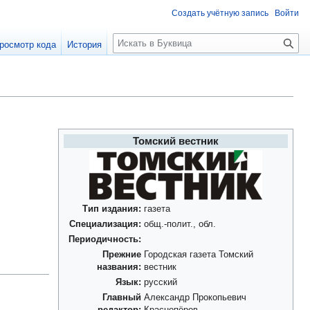
Создать учётную запись
Войти
П
росмотр кода
История
о
и
с
к
Томский вестник
Тип издания:
газета
Специализация:
общ.-полит., обл.
Периодичность:
Прежние
Городская газета Томский
названия:
вестник
Язык:
русский
Главный
Александр Прокопьевич
редактор:
Краснопёров