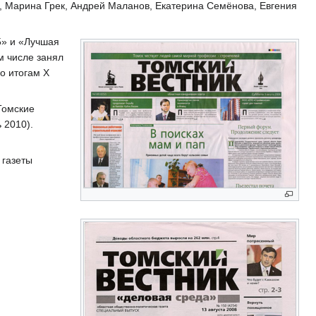
в, Марина Грек, Андрей Маланов, Екатерина Семёнова, Евгения
5» и «Лучшая
м числе занял
о итогам Х
Томские
 2010).
 газеты