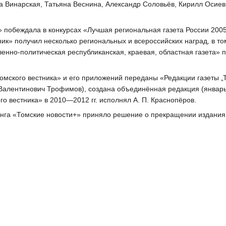
а Винарская, Татьяна Веснина, Александр Соловьёв, Кирилл Осие
к» побеждала в конкурсах «Лучшая региональная газета России 200
ник» получил несколько региональных и всероссийских наград, в то
нно-политическая республиканская, краевая, областная газета» п
Томского вестника» и его приложений переданы «Редакции газеты „
 Валентинович Трофимов), создана объединённая редакция (январь
го вестника» в 2010—2012 гг. исполнял А. П. Краснопёров.
инга «Томские новости+» приняло решение о прекращении издания