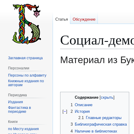
Статья
Обсуждение
Социал-демо
Материал из Бу
Заглавная страница
Персоналии
Персоны по алфавиту
Перейти
Перейти
Книжные издания по
к
к
авторам
навигации
поиску
Периодика
Содержание
Издания
1
Описание
Фантастика в
[
−
]
2
История
периодике
2.1
Главные редакторы
Книги
3
Библиографическая справка
по Месту издания
4
Наличие в библиотеках