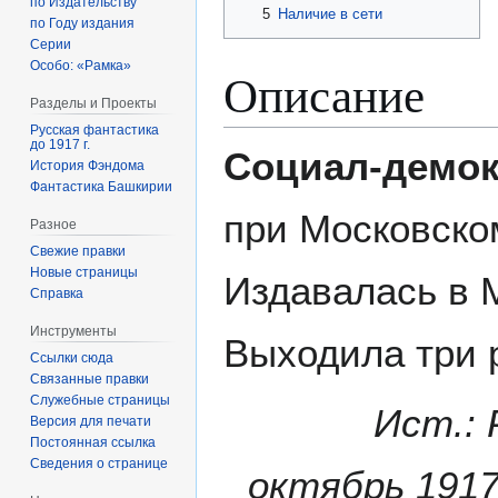
по Издательству
5
Наличие в сети
по Году издания
Серии
Особо: «Рамка»
Описание
Разделы и Проекты
Русская фантастика
до 1917 г.
Социал-демок
История Фэндома
Фантастика Башкирии
при Московско
Разное
Свежие правки
Новые страницы
Издавалась в 
Справка
Инструменты
Выходила три р
Ссылки сюда
Связанные правки
Служебные страницы
Ист.: 
Версия для печати
Постоянная ссылка
Сведения о странице
октябрь 1917)