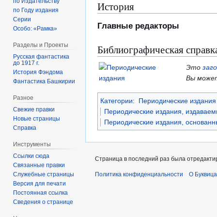
по Издательству
История
по Году издания
Серии
Главные редакторы
Особо: «Рамка»
Разделы и Проекты
Библиографическая справк
Русская фантастика
до 1917 г.
Это
заг
История Фэндома
Вы может
Фантастика Башкирии
Разное
Категории
:
Периодические издания 
Свежие правки
Периодические издания, издаваем
Новые страницы
Периодические издания, основанны
Справка
Инструменты
Ссылки сюда
Страница в последний раз была отредактир
Связанные правки
Политика конфиденциальности
О Буквица
Служебные страницы
Версия для печати
Постоянная ссылка
Сведения о странице