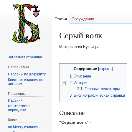
Статья
Обсуждение
Серый волк
Материал из Буквицы
Заглавная страница
Перейти
Перейти
к
к
Персоналии
Содержание
навигации
поиску
Персоны по алфавиту
1
Описание
Книжные издания по
[
−
]
2
История
авторам
2.1
Главные редакторы
Периодика
3
Библиографическая справка
Издания
Фантастика в
периодике
Описание
Книги
"Серый волк"
-
по Месту издания