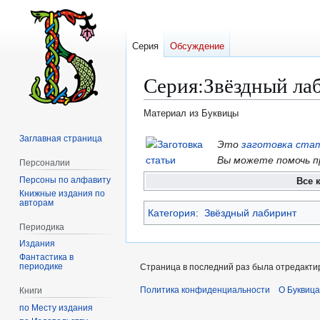
Серия
Обсуждение
Серия
:
Звёздный ла
Материал из Буквицы
Заглавная страница
Перейти
Перейти
Это
заготовка ста
к
к
Вы можете помочь п
Персоналии
навигации
поиску
Персоны по алфавиту
Все 
Книжные издания по
авторам
Категория
:
Звёздный лабиринт
Периодика
Издания
Фантастика в
периодике
Страница в последний раз была отредактир
Политика конфиденциальности
О Буквица
Книги
по Месту издания