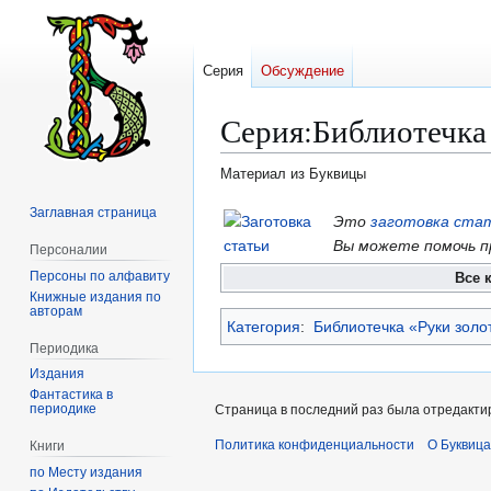
Серия
Обсуждение
Серия
:
Библиотечка
Материал из Буквицы
Заглавная страница
Перейти
Перейти
Это
заготовка ста
к
к
Вы можете помочь п
Персоналии
навигации
поиску
Персоны по алфавиту
Все 
Книжные издания по
авторам
Категория
:
Библиотечка «Руки золо
Периодика
Издания
Фантастика в
периодике
Страница в последний раз была отредактир
Политика конфиденциальности
О Буквица
Книги
по Месту издания