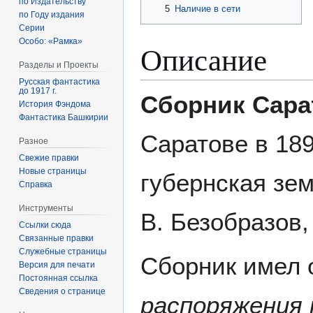
по Издательству
5
Наличие в сети
по Году издания
Серии
Особо: «Рамка»
Описание
Разделы и Проекты
Русская фантастика
до 1917 г.
Сборник Сара
История Фэндома
Фантастика Башкирии
Саратове в 18
Разное
Свежие правки
Новые страницы
губернская зем
Справка
Инструменты
В. Безобразов,
Ссылки сюда
Связанные правки
Служебные страницы
Сборник имел 
Версия для печати
Постоянная ссылка
Сведения о странице
распоряжения