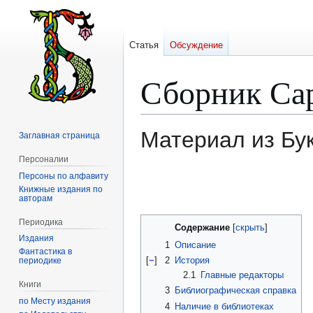
Статья
Обсуждение
Сборник Сар
Материал из Бу
Заглавная страница
Персоналии
Персоны по алфавиту
Перейти
Перейти
Книжные издания по
к
к
авторам
навигации
поиску
Периодика
Содержание
Издания
1
Описание
Фантастика в
[
−
]
2
История
периодике
2.1
Главные редакторы
Книги
3
Библиографическая справка
по Месту издания
4
Наличие в библиотеках