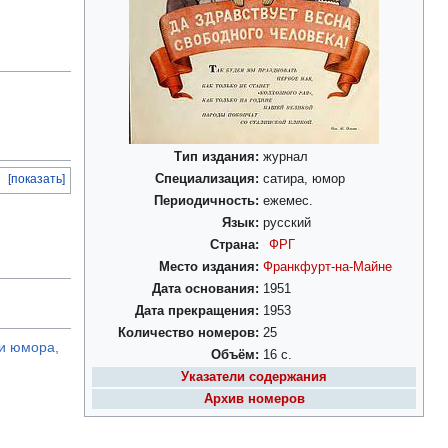
Тип издания:
журнал
[показать]
Специализация:
сатира, юмор
Периодичность:
ежемес.
Язык:
русский
Страна:
ФРГ
Место издания:
Франкфурт-на-Майне
Дата основания:
1951
Дата прекращения:
1953
Количество номеров:
25
 и юмора,
Объём:
16 с.
Указатели содержания
Архив номеров