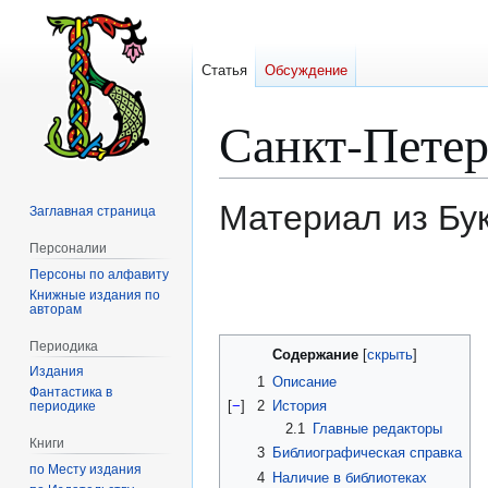
Статья
Обсуждение
Санкт-Пете
Материал из Бу
Заглавная страница
Персоналии
Персоны по алфавиту
Перейти
Перейти
Книжные издания по
к
к
авторам
навигации
поиску
Периодика
Содержание
Издания
1
Описание
Фантастика в
[
−
]
2
История
периодике
2.1
Главные редакторы
Книги
3
Библиографическая справка
по Месту издания
4
Наличие в библиотеках