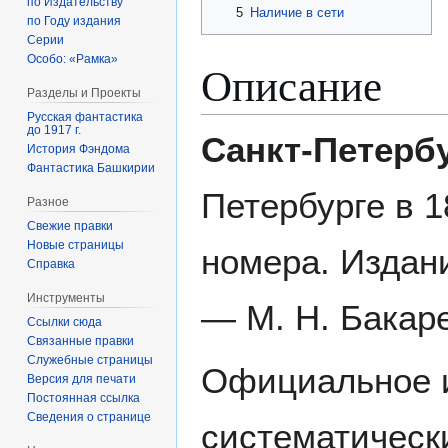
по Издательству
5
Наличие в сети
по Году издания
Серии
Особо: «Рамка»
Описание
Разделы и Проекты
Русская фантастика
до 1917 г.
Санкт-Петерб
История Фэндома
Фантастика Башкирии
Петербурге в 
Разное
Свежие правки
Новые страницы
номера. Издан
Справка
Инструменты
— М. Н. Бакаре
Ссылки сюда
Связанные правки
Служебные страницы
Официальное и
Версия для печати
Постоянная ссылка
Сведения о странице
систематическ