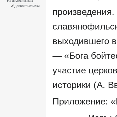
На других языках
Добавить ссылки
произведения.
славянофильск
выходившего в
— «Бога бойтес
участие церко
историки (А. В
Приложение: «