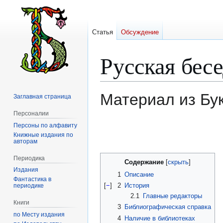
Статья
Обсуждение
Русская бес
Материал из Бу
Заглавная страница
Персоналии
Персоны по алфавиту
Перейти
Перейти
Книжные издания по
к
к
авторам
навигации
поиску
Периодика
Содержание
Издания
1
Описание
Фантастика в
[
−
]
2
История
периодике
2.1
Главные редакторы
Книги
3
Библиографическая справка
по Месту издания
4
Наличие в библиотеках