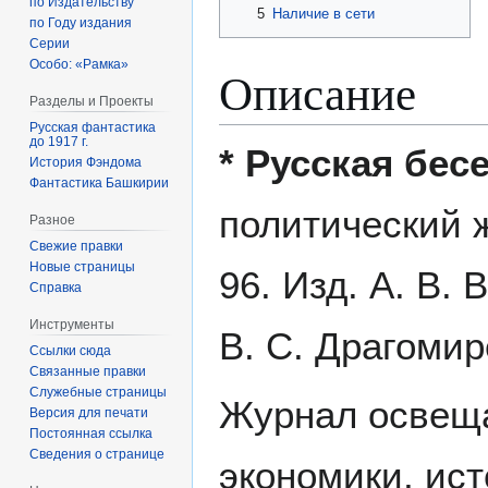
по Издательству
5
Наличие в сети
по Году издания
Серии
Особо: «Рамка»
Описание
Разделы и Проекты
Русская фантастика
до 1917 г.
* Русская бес
История Фэндома
Фантастика Башкирии
политический 
Разное
Свежие правки
Новые страницы
96. Изд. А. В. 
Справка
Инструменты
В. С. Драгомир
Ссылки сюда
Связанные правки
Служебные страницы
Журнал освеща
Версия для печати
Постоянная ссылка
Сведения о странице
экономики, ист