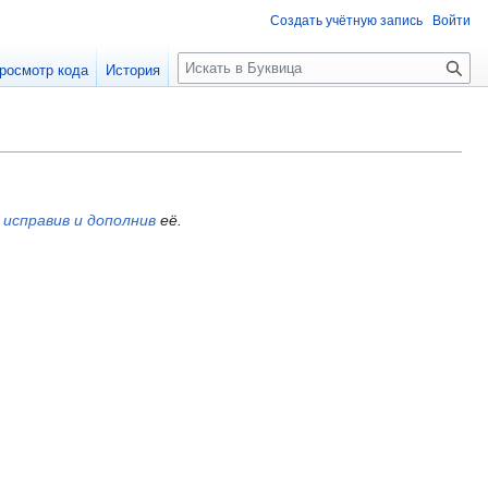
Создать учётную запись
Войти
П
росмотр кода
История
о
и
с
к
,
исправив и дополнив
её.