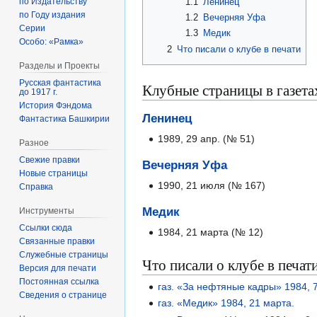
1.1
Ленинец
по Издательству
по Году издания
1.2
Вечерняя Уфа
Серии
1.3
Медик
Особо: «Рамка»
2
Что писали о клубе в печати
Разделы и Проекты
Русская фантастика
Клубные страницы в газета
до 1917 г.
История Фэндома
Ленинец
Фантастика Башкирии
1989, 29 апр. (№ 51)
Разное
Свежие правки
Вечерняя Уфа
Новые страницы
1990, 21 июля (№ 167)
Справка
Медик
Инструменты
Ссылки сюда
1984, 21 марта (№ 12)
Связанные правки
Служебные страницы
Что писали о клубе в печат
Версия для печати
Постоянная ссылка
газ. «За нефтяные кадры» 1984, 
Сведения о странице
газ. «Медик» 1984, 21 марта.