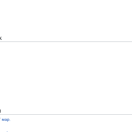
х
и
7 мар.