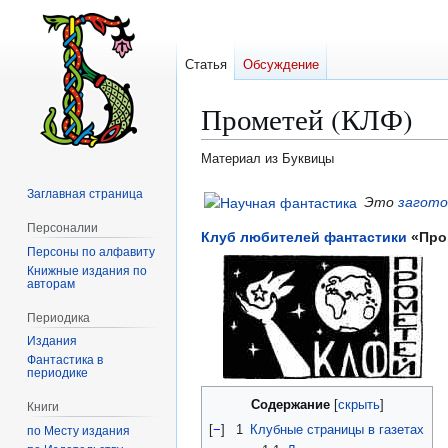
Статья
Обсуждение
Прометей (КЛФ)
Материал из Буквицы
Заглавная страница
Перейти
Перейти
Это
загото
к
к
Персоналии
Клуб любителей фантастики
«Про
навигации
поиску
Персоны по алфавиту
Книжные издания по
авторам
Периодика
Издания
Фантастика в
периодике
Содержание
Книги
[
−
]
1
Клубные страницы в газетах
по Месту издания