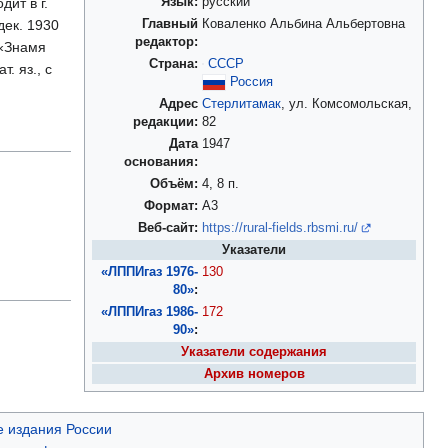
ит в г.
Язык:
русский
дек. 1930
Главный
Коваленко Альбина Альбертовна
редактор:
 «Знамя
Страна:
СССР
. яз., с
Россия
Адрес
Стерлитамак
, ул. Комсомольская,
редакции:
82
Дата
1947
основания:
Объём:
4, 8 п.
Формат:
А3
Веб-сайт:
https://rural-fields.rbsmi.ru/
Указатели
«ЛППИгаз 1976-
130
80»
:
«ЛППИгаз 1986-
172
90»
:
Указатели содержания
Архив номеров
 издания России