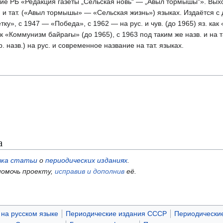
тие РБ «Редакция газеты „Сельская новь“ — „Авыл тормышы“». Выход
 и тат. («Авыл тормышы» — «Сельская жизнь») языках. Издаётся с 
тку», с 1947 — «Победа», с 1962 — на рус. и чув. (до 1965) яз. как
«Коммунизм байрағы» (до 1965), с 1963 под таким же назв. и на тат
 назв.) на рус. и современное название на тат. языках.
а
вка статьи
о
периодических изданиях
.
омочь проекту,
исправив и дополнив
её.
на русском языке
Периодические издания СССР
Периодические