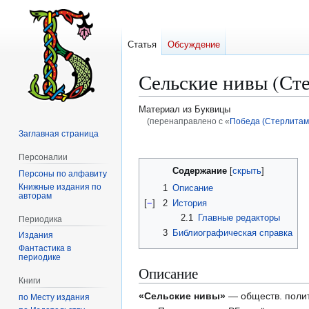
Статья
Обсуждение
Сельские нивы (Ст
Материал из Буквицы
(перенаправлено с «
Победа (Стерлитам
Заглавная страница
Перейти
Перейти
Персоналии
к
к
Содержание
Персоны по алфавиту
навигации
поиску
Книжные издания по
1
Описание
авторам
[
−
]
2
История
2.1
Главные редакторы
Периодика
3
Библиографическая справка
Издания
Фантастика в
периодике
Описание
Книги
«Сельские нивы»
— обществ. полит
по Месту издания