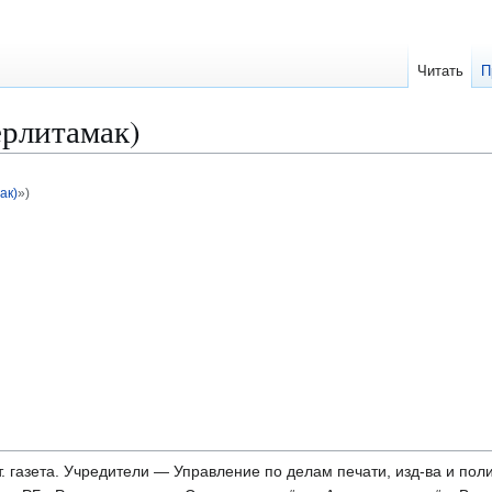
Читать
П
ерлитамак)
ак)
»)
. газета. Учредители — Управление по делам печати, изд-ва и по