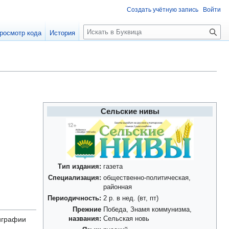
Создать учётную запись
Войти
П
росмотр кода
История
о
и
с
к
Сельские нивы
Тип издания:
газета
Специализация:
общественно-политическая,
районная
Периодичность:
2 р. в нед. (вт, пт)
Прежние
Победа, Знамя коммунизма,
лиграфии
названия:
Сельская новь