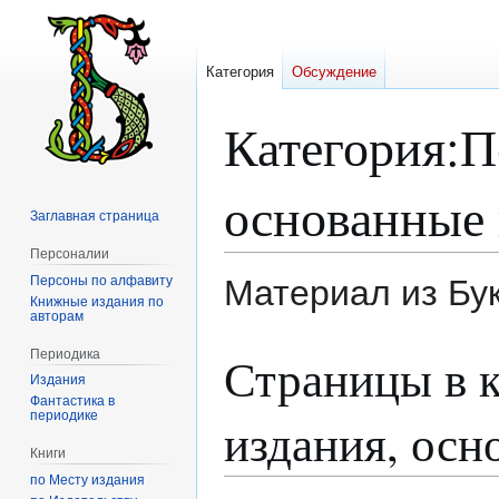
Категория
Обсуждение
Категория
:
П
основанные 
Заглавная страница
Персоналии
Персоны по алфавиту
Материал из Бу
Книжные издания по
авторам
Перейти
Перейти
Периодика
Страницы в 
к
к
Издания
навигации
поиску
Фантастика в
периодике
издания, осн
Книги
по Месту издания