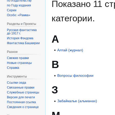
по Издательству
Показано 11 ст
по Году издания
Серии
категории.
Особо: «Рамка»
Разделы и Проекты
Русская фантастика
до 1917 г.
А
История Фэндома
Фантастика Башкирии
Алтай (журнал)
Разное
Свежие правки
В
Новые страницы
Справка
Вопросы философии
Инструменты
Ссылки сюда
З
Связанные правки
Служебные страницы
Версия для печати
Забайкалье (альманах)
Постоянная ссылка
Сведения о странице