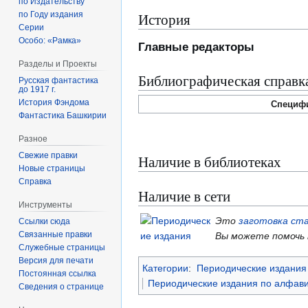
по Издательству
История
по Году издания
Серии
Особо: «Рамка»
Главные редакторы
Разделы и Проекты
Библиографическая справк
Русская фантастика
до 1917 г.
История Фэндома
Специф
Фантастика Башкирии
Разное
Свежие правки
Наличие в библиотеках
Новые страницы
Справка
Наличие в сети
Инструменты
Это
заготовка ст
Ссылки сюда
Связанные правки
Вы можете помочь
Служебные страницы
Версия для печати
Категории
:
Периодические издания 
Постоянная ссылка
Периодические издания по алфави
Сведения о странице