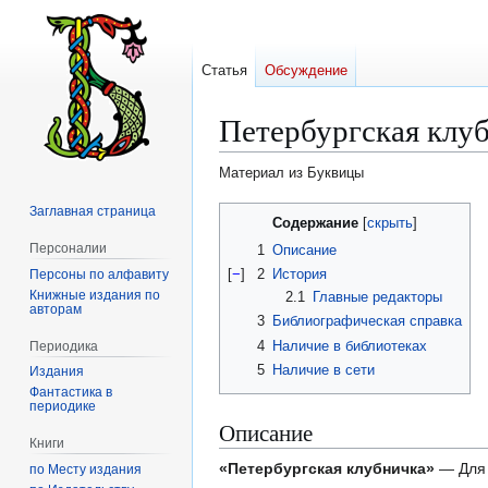
Статья
Обсуждение
Петербургская клу
Материал из Буквицы
Заглавная страница
Перейти
Перейти
Содержание
к
к
Персоналии
1
Описание
навигации
поиску
[
−
]
2
История
Персоны по алфавиту
Книжные издания по
2.1
Главные редакторы
авторам
3
Библиографическая справка
4
Наличие в библиотеках
Периодика
5
Наличие в сети
Издания
Фантастика в
периодике
Описание
Книги
«Петербургская клубничка»
— Для 
по Месту издания