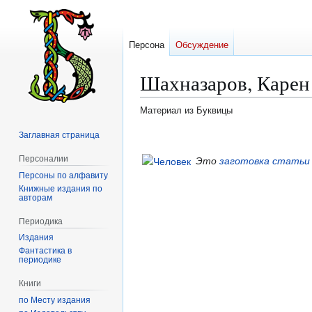
Персона
Обсуждение
Шахназаров, Карен
Материал из Буквицы
Заглавная страница
Перейти
Перейти
к
к
Персоналии
Это
заготовка статьи
навигации
поиску
Персоны по алфавиту
Книжные издания по
авторам
Периодика
Издания
Фантастика в
периодике
Книги
по Месту издания