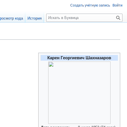
Создать учётную запись
Войти
П
росмотр кода
История
о
и
с
к
Карен Георгиевич Шахназаров