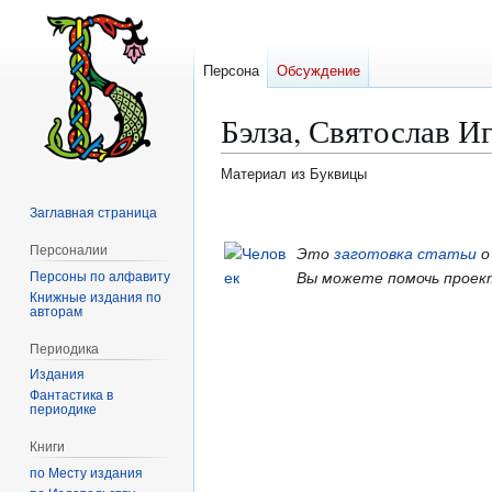
Персона
Обсуждение
Бэлза, Святослав И
Материал из Буквицы
Заглавная страница
Перейти
Перейти
к
к
Персоналии
Это
заготовка статьи
о
навигации
поиску
Персоны по алфавиту
Вы можете помочь проек
Книжные издания по
авторам
Периодика
Издания
Фантастика в
периодике
Книги
по Месту издания