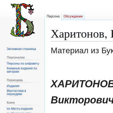
Персона
Обсуждение
Харитонов, 
Материал из Бу
Заглавная страница
Персоналии
Персоны по алфавиту
Перейти
Перейти
Книжные издания по
к
к
авторам
навигации
поиску
ХАРИТОНОВ,
Периодика
Издания
Фантастика в
периодике
Викторови
Книги
по Месту издания