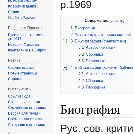
р.1969
по Издательству
по Году издания
Серии
Особо: «Рамка»
Содержание
1
Биография
Разделы и Проекты
2
Указатель фант. произведений
Русская фантастика
до 1917 г.
[
−
]
3
Библиография (фантастики)
История Фэндома
3.1
Авторские книги
Фантастика Башкирии
3.2
Сборники
Разное
3.3
Периодика
[
−
]
4
Библиография (критики, библио
Свежие правки
Новые страницы
4.1
Авторские книги
Справка
4.2
Сборники
4.3
Периодика
Инструменты
Ссылки сюда
Связанные правки
Биография
Служебные страницы
Версия для печати
Постоянная ссылка
Рус. сов. крити
Сведения о странице