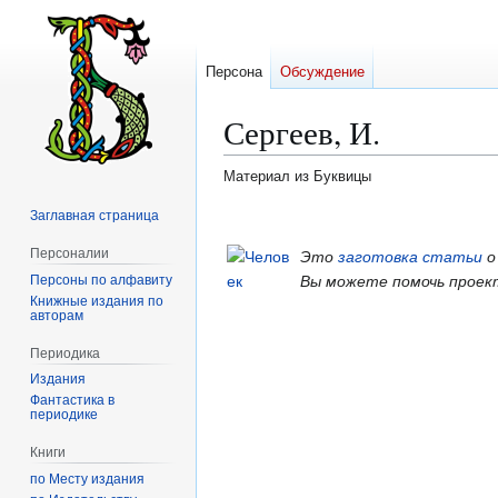
Персона
Обсуждение
Сергеев, И.
Материал из Буквицы
Заглавная страница
Перейти
Перейти
к
к
Персоналии
Это
заготовка статьи
о
навигации
поиску
Персоны по алфавиту
Вы можете помочь проек
Книжные издания по
авторам
Периодика
Издания
Фантастика в
периодике
Книги
по Месту издания