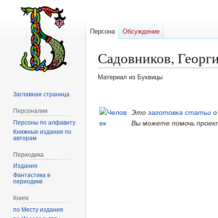
Персона
Обсуждение
Садовников, Георг
Материал из Буквицы
Заглавная страница
Перейти
Перейти
к
к
Персоналии
Это
заготовка статьи
о
навигации
поиску
Персоны по алфавиту
Вы можете помочь проек
Книжные издания по
авторам
Периодика
Издания
Фантастика в
периодике
Книги
по Месту издания