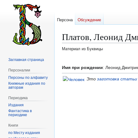
Персона
Обсуждение
Платов, Леонид Дм
Материал из Буквицы
Заглавная страница
Перейти
Перейти
к
к
Имя при рождении
: Леонид Дмитри
Персоналии
навигации
поиску
Персоны по алфавиту
Это
заготовка статьи
Книжные издания по
авторам
Периодика
Издания
Фантастика в
периодике
Книги
по Месту издания