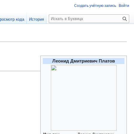
Создать учётную запись
Войти
П
росмотр кода
История
о
и
с
к
Леонид Дмитриевич Платов