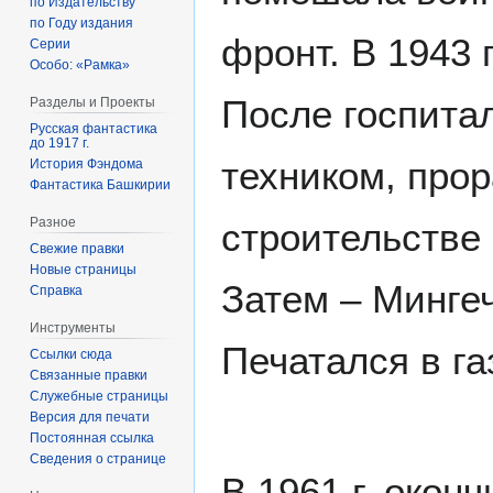
по Издательству
по Году издания
фронт. В 1943 
Серии
Особо: «Рамка»
После госпита
Разделы и Проекты
Русская фантастика
до 1917 г.
техником, про
История Фэндома
Фантастика Башкирии
Разное
строительстве
Свежие правки
Новые страницы
Затем – Мингеч
Справка
Инструменты
Печатался в га
Ссылки сюда
Связанные правки
Служебные страницы
Версия для печати
Постоянная ссылка
Сведения о странице
В 1961 г. окон