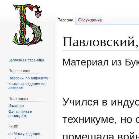
Персона
Обсуждение
Павловский
Материал из Бу
Заглавная страница
Персоналии
Персоны по алфавиту
Перейти
Перейти
Книжные издания по
к
к
авторам
навигации
поиску
Учился в инду
Периодика
Издания
Фантастика в
техникуме, но 
периодике
Книги
помешала войн
по Месту издания