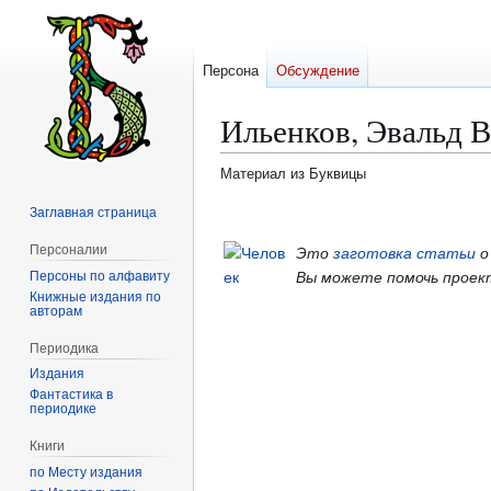
Персона
Обсуждение
Ильенков, Эвальд 
Материал из Буквицы
Заглавная страница
Перейти
Перейти
к
к
Персоналии
Это
заготовка статьи
о
навигации
поиску
Персоны по алфавиту
Вы можете помочь проек
Книжные издания по
авторам
Периодика
Издания
Фантастика в
периодике
Книги
по Месту издания