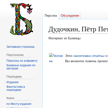
Персона
Обсуждение
Дудочкин, Пётр Пе
Материал из Буквицы
Заглавная страница
Перейти
Перейти
к
к
Персоналии
Это
заготовка статьи
о
навигации
поиску
Персоны по алфавиту
Вы можете помочь проек
Книжные издания по
авторам
Периодика
Издания
Фантастика в
периодике
Книги
по Месту издания