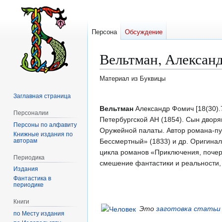
Персона
Обсуждение
Вельтман, Алексан
Материал из Буквицы
Заглавная страница
Перейти
Перейти
к
к
Вельтман
Александр Фомич [18(30).7
Персоналии
навигации
поиску
Петербургской АН (1854). Сын дворя
Персоны по алфавиту
Оружейной палаты. Автор романа-пу
Книжные издания по
авторам
Бессмертный» (1833) и др. Оригина
цикла романов «Приключения, почерп
Периодика
смешение фантастики и реальности, 
Издания
Фантастика в
периодике
Книги
Это
заготовка статьи
по Месту издания