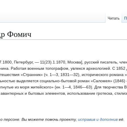
Читать
П
др Фомич
.1800, Петербург, — 11(23).1.1870, Москва], русский писатель, чл
нина. Работая военным топографом, увлекся археологией. С 1852
тешествия «Странник» (ч. 1—3, 1831—32), исторического романа 
льностью выделяется социально-бытовой роман «Саломея» (1846)
нутые из моря житейского» (кн. 1—4, 1846—63). Для творчества В
авантюрных и бытовых элементов, использование гротеска, стилиз
о персоне.
Вы можете помочь проекту,
исправив и дополнив
её.