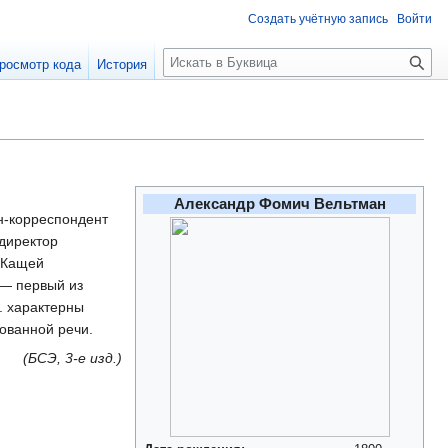
Создать учётную запись
Войти
П
росмотр кода
История
о
и
с
к
Александр Фомич Вельтман
ен-корреспондент
 директор
«Кащей
 — первый из
. характерны
ованной речи.
(БСЭ, 3-е изд.)