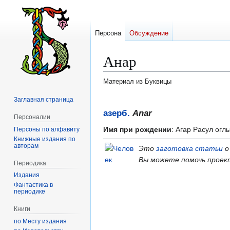
Персона
Обсуждение
Анар
Материал из Буквицы
Заглавная страница
Перейти
Перейти
к
к
азерб.
Anar
Персоналии
навигации
поиску
Имя при рождении
: Агар Расул огл
Персоны по алфавиту
Книжные издания по
авторам
Это
заготовка статьи
о
Вы можете помочь проек
Периодика
Издания
Фантастика в
периодике
Книги
по Месту издания