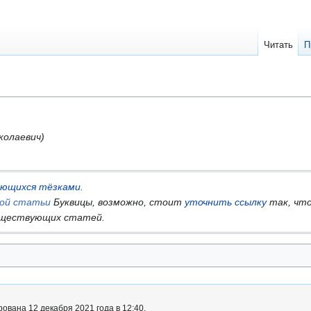
Читать
П
колаевич)
яющихся тёзками
.
гой статьи
Буквицы, возможно, стоит
уточнить ссылку
так, что
ществующих статей.
ована 12 декабря 2021 года в 12:40.