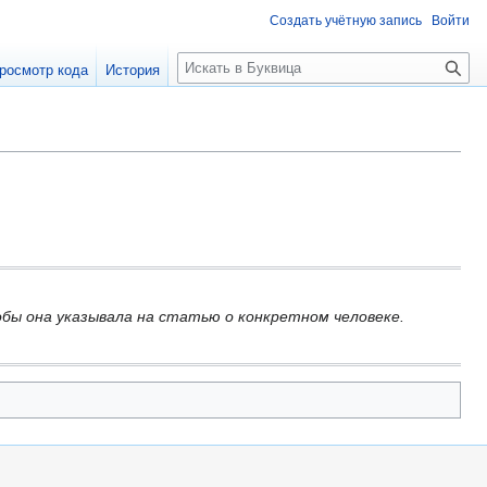
Создать учётную запись
Войти
П
росмотр кода
История
о
и
с
к
бы она указывала на статью о конкретном человеке.