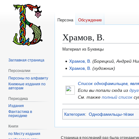
Персона
Обсуждение
Храмов, В.
Материал из Буквицы
Заглавная страница
Перейти
Перейти
Храмов, В.
(Борецкий, Андрей Ни
к
к
Храмов, В.
(художник)
Персоналии
навигации
поиску
Персоны по алфавиту
Список однофамильцев, явл
Книжные издания по
авторам
Если вы попали сюда из
дру
См. также
полный список
су
Периодика
Издания
Фантастика в
Категория
:
Однофамильцы-тёзки
периодике
Книги
по Месту издания
Страница в последний раз была отредактир