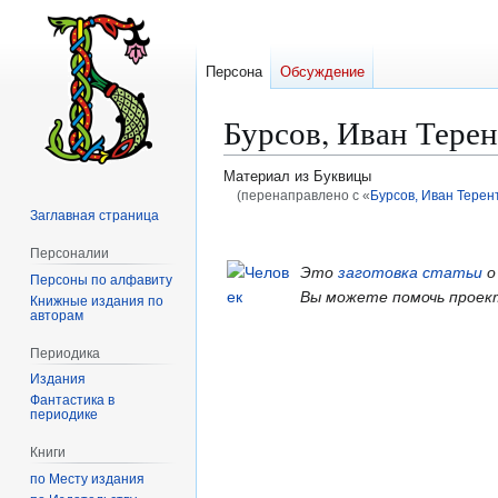
Персона
Обсуждение
Бурсов, Иван Тере
Материал из Буквицы
(перенаправлено с «
Бурсов, Иван Терен
Заглавная страница
Перейти
Перейти
Персоналии
к
к
Это
заготовка статьи
о
Персоны по алфавиту
навигации
поиску
Вы можете помочь проек
Книжные издания по
авторам
Периодика
Издания
Фантастика в
периодике
Книги
по Месту издания