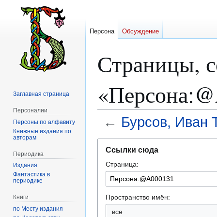
Персона
Обсуждение
Страницы, 
«Персона:@
Заглавная страница
Персоналии
←
Бурсов, Иван 
Персоны по алфавиту
Книжные издания по
авторам
Перейти
Перейти
Ссылки сюда
к
к
Периодика
Страница:
навигации
поиску
Издания
Фантастика в
периодике
Пространство имён:
Книги
по Месту издания
все