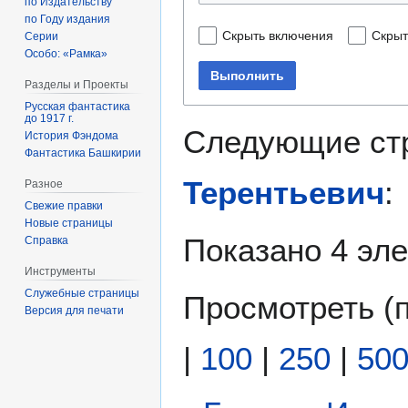
по Издательству
по Году издания
Скрыть включения
Скрыт
Серии
Особо: «Рамка»
Выполнить
Разделы и Проекты
Русская фантастика
до 1917 г.
Следующие ст
История Фэндома
Фантастика Башкирии
Терентьевич
:
Разное
Свежие правки
Новые страницы
Показано 4 эл
Справка
Инструменты
Служебные страницы
Просмотреть (
Версия для печати
|
100
|
250
|
50