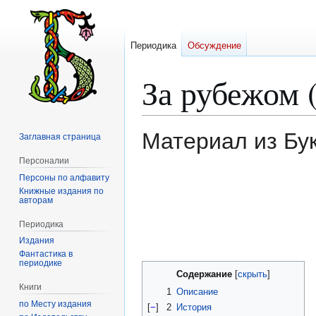
Периодика
Обсуждение
За рубежом 
Материал из Бу
Заглавная страница
Персоналии
Персоны по алфавиту
Перейти
Перейти
Книжные издания по
к
к
авторам
навигации
поиску
Периодика
Издания
Фантастика в
периодике
Содержание
Книги
1
Описание
по Месту издания
[
−
]
2
История