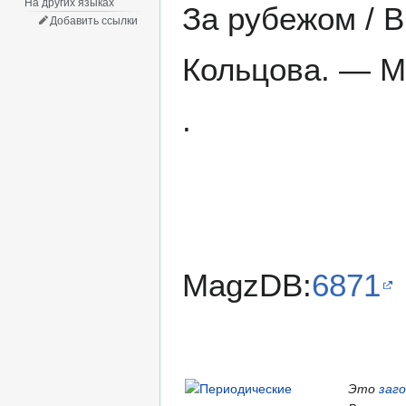
На других языках
За рубежом / В
Добавить ссылки
Кольцова. — М.
.
MagzDB:
6871
Это
заг