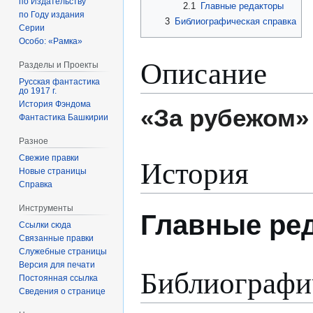
по Издательству
2.1
Главные редакторы
по Году издания
3
Библиографическая справка
Серии
Особо: «Рамка»
Описание
Разделы и Проекты
Русская фантастика
до 1917 г.
История Фэндома
«За рубежом»
Фантастика Башкирии
Разное
История
Свежие правки
Новые страницы
Справка
Инструменты
Главные ре
Ссылки сюда
Связанные правки
Служебные страницы
Версия для печати
Библиографи
Постоянная ссылка
Сведения о странице