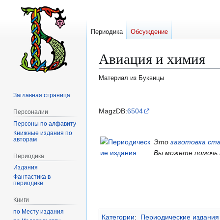
Периодика
Обсуждение
Авиация и химия
Материал из Буквицы
Заглавная страница
Перейти
Перейти
к
к
MagzDB:
6504
Персоналии
навигации
поиску
Персоны по алфавиту
Книжные издания по
авторам
Это
заготовка ст
Вы можете помочь
Периодика
Издания
Фантастика в
периодике
Книги
по Месту издания
Категории
:
Периодические издания 