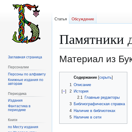
Статья
Обсуждение
Памятники 
Материал из Бу
Заглавная страница
Персоналии
Персоны по алфавиту
Перейти
Перейти
Содержание
Книжные издания по
к
к
авторам
1
Описание
навигации
поиску
[
−
]
2
История
Периодика
2.1
Главные редакторы
Издания
3
Библиографическая справка
Фантастика в
периодике
4
Наличие в библиотеках
5
Наличие в сети
Книги
по Месту издания