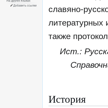
На других языках
Добавить ссылки
славяно-русск
литературных 
также протокол
Ист.: Русск
Справочни
История