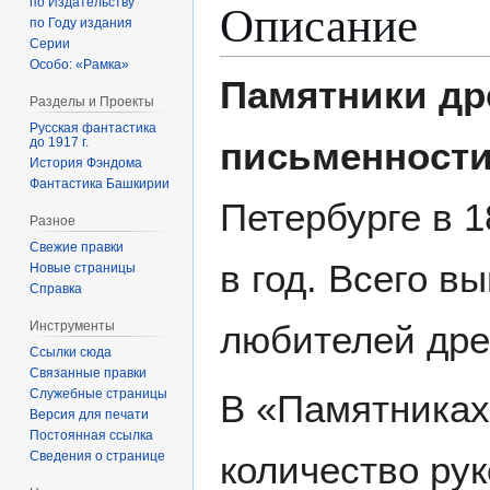
Описание
по Издательству
по Году издания
Серии
Особо: «Рамка»
Памятники др
Разделы и Проекты
Русская фантастика
письменност
до 1917 г.
История Фэндома
Фантастика Башкирии
Петербурге в 
Разное
Свежие правки
в год. Всего 
Новые страницы
Справка
любителей дре
Инструменты
Ссылки сюда
Связанные правки
Служебные страницы
В «Памятниках
Версия для печати
Постоянная ссылка
Сведения о странице
количество ру