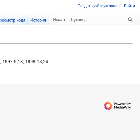
Создать учётную запись
Войти
П
росмотр кода
История
о
и
с
к
, 1997-9,13, 1998-18,24