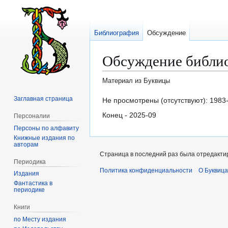
Библиография
Обсуждение
Обсуждение библи
Материал из Буквицы
Заглавная страница
Перейти
Перейти
Не просмотрены (отсутствуют): 1983-3
к
к
Конец - 2025-09
Персоналии
навигации
поиску
Персоны по алфавиту
Книжные издания по
авторам
Страница в последний раз была отредактир
Периодика
Политика конфиденциальности
О Буквица
Издания
Фантастика в
периодике
Книги
по Месту издания