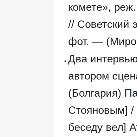
комете», реж
// Советский 
фот. — (Миро
Два интервью
автором сцен
(Болгария) П
Стояновым] /
беседу вел] 