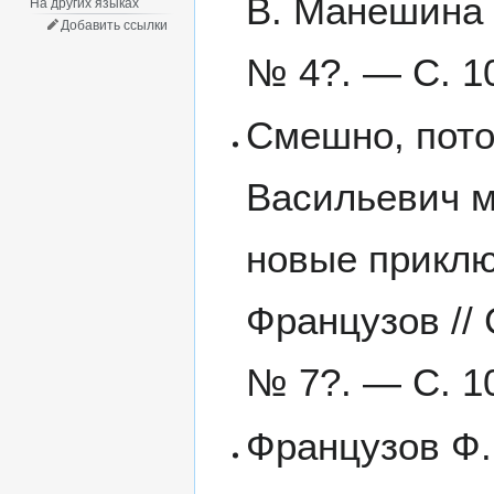
В. Манешина 
На других языках
Добавить ссылки
№ 4?. — С. 10
Смешно, пото
Васильевич 
новые приклю
Французов // 
№ 7?. — С. 10
Французов Ф.