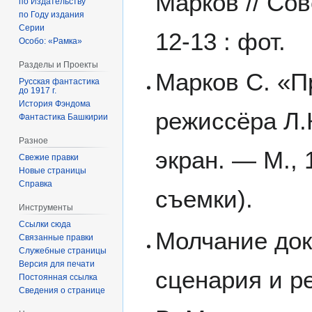
Марков // Сов
по Издательству
по Году издания
Серии
12-13 : фот.
Особо: «Рамка»
Разделы и Проекты
Марков С. «П
Русская фантастика
до 1917 г.
История Фэндома
режиссёра Л.
Фантастика Башкирии
Разное
экран. — М., 
Свежие правки
Новые страницы
Справка
съемки).
Инструменты
Ссылки сюда
Молчание докт
Связанные правки
Служебные страницы
Версия для печати
сценария и ре
Постоянная ссылка
Сведения о странице