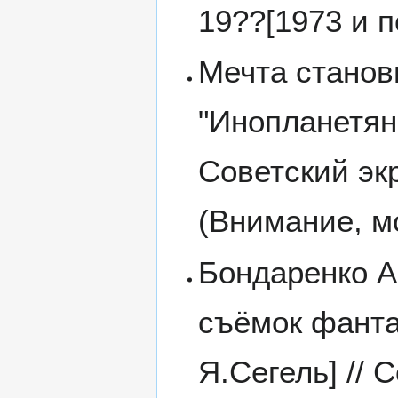
19??[1973 и п
Мечта станови
"Инопланетянк
Советский эк
(Внимание, м
Бондаренко А
съёмок фанта
Я.Сегель] // 