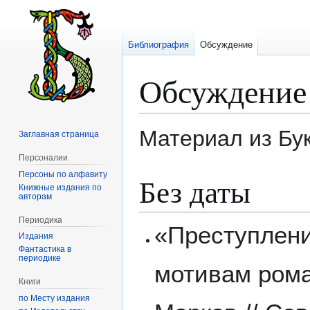
Библиография
Обсуждение
Обсуждение
Материал из Бу
Заглавная страница
Персоналии
Персоны по алфавиту
Перейти
Перейти
Без даты
Книжные издания по
к
к
авторам
навигации
поиску
Периодика
«Преступление
Издания
Фантастика в
периодике
мотивам роман
Книги
по Месту издания