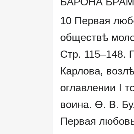
БАРОНА БРАМБ
10 Первая любо
обществѣ моло
Стр. 115–148
Карлова, возлѣ
оглавлении I т
воина. Ѳ. В. Б
Первая любовь,