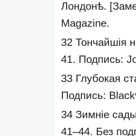
Лондонѣ. [Заме
Magazine.
32 Тончайшія н
41. Подпись: Jo
33 Глубокая ст
Подпись: Black
34 Зимніе сады
41–44. Без под