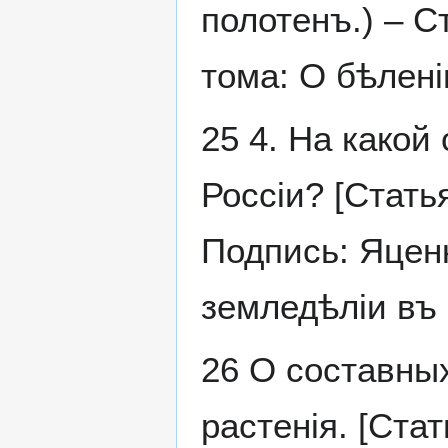
полотенъ.) – С
тома: О бѣленіи
25 4. На какой
Россіи? [Статья
Подпись: Яценк
земледѣліи въ Р
26 О составных
растенія. [Стат