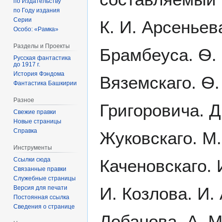
по Издательству
по Году издания
Серии
К. И. Арсеньев
Особо: «Рамка»
Разделы и Проекты
Брамбеуса. Ѳ. 
Русская фантастика
до 1917 г.
История Фэндома
Вяземскаго. Ѳ. 
Фантастика Башкирии
Разное
Григоровича. Д
Свежие правки
Новые страницы
Справка
Жуковскаго. М.
Инструменты
Ссылки сюда
Каченовскаго. 
Связанные правки
Служебные страницы
И. Козлова. И. 
Версия для печати
Постоянная ссылка
Сведения о странице
Лобанова. А. М