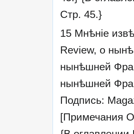
Стр. 45.}
15 Мнѣніе извѣ
Review, о нын
нынѣшней Фран
нынѣшней Фран
Подпись: Magazi
[Примечания ОИ
{В оглавлении 