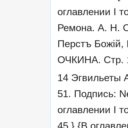
оглавлении I 
Ремона. А. Н. 
Перстъ Божій,
ОЧКИНА. Стр. 
14 Эгвильеты А
51. Подпись: N
оглавлении I т
45.} {В оглавл