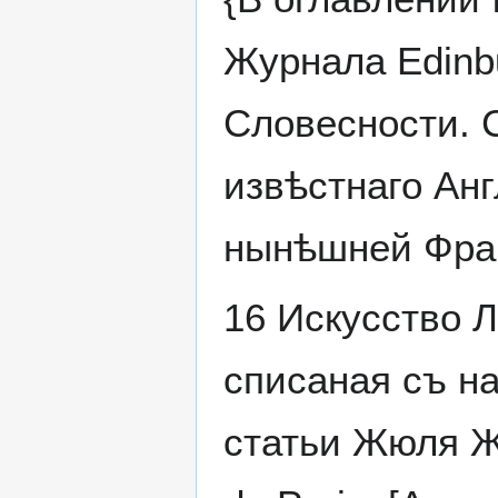
Журнала Edinb
Словесности. С
извѣстнаго Анг
нынѣшней Фран
16 Искусство 
списаная съ н
статьи Жюля Жа