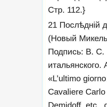
Стр. 112.}
21 Послѣдній 
(Новый Микель-
Подпись: В. С. 
итальянского.
«L’ultimo giorno
Cavaliere Carlo B
Demidoff, etc., 