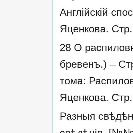
Англійскій спо
Яценкова. Стр.
28 О распиловк
бревенъ.) – Ст
тома: Распилов
Яценкова. Стр.
Разныя свѣдѣні
свѣдѣнія. [№№