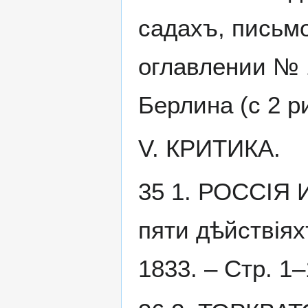
садахъ, письмо
оглавлении № 
Берлина (с 2 р
V. КРИТИКА.
35 1. РОССІЯ 
пяти дѣйствіях
1833. – Стр. 1–