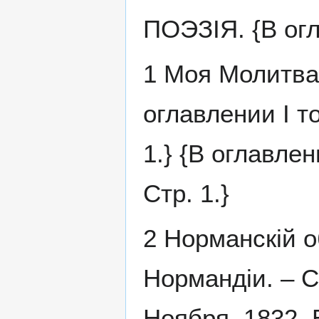
ПОЭЗІЯ. {В ог
1 Моя Молитва.
оглавлении I т
1.} {В оглавле
Стр. 1.}
2 Норманскій 
Нормандіи. – С
Ноября, 1832. 