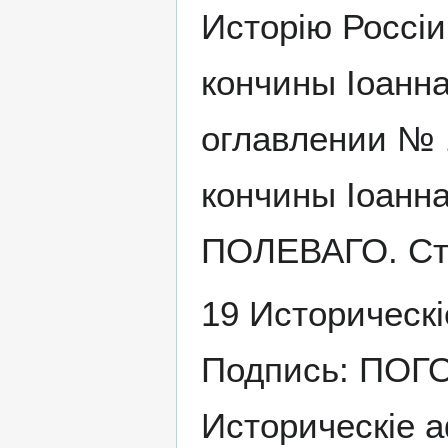
Исторію Россіи
кончины Іоанна 
оглавлении № 1
кончины Іоанна
ПОЛЕВАГО. Стр
19 Историческі
Подпись: ПОГО
Историческіе а