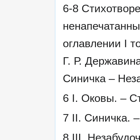
6-8 Стихотвор
ненапечатанныя
оглавлении I т
Г. Р. Державин
Синичка – Неза
6 I. Оковы. – С
7 II. Синичка. –
8 III. Незабудоч