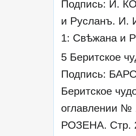
Подпись: И. К
и Русланъ. И. 
1: Свѣжана и Р
5 Беритское чу
Подпись: БАРО
Беритское чудо
оглавлении № 
РОЗЕНА. Стр. 