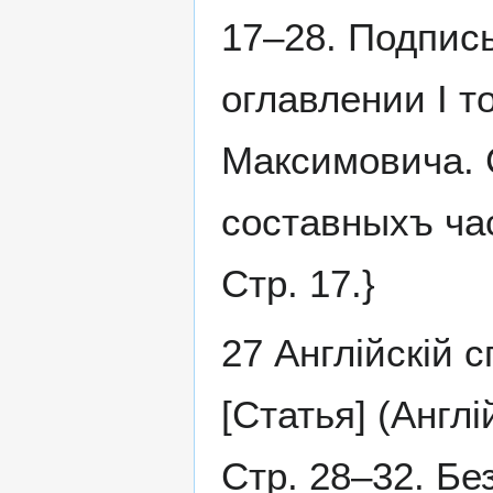
17–28. Подпись
оглавлении I т
Максимовича. С
составныхъ ча
Стр. 17.}
27 Англійскій 
[Статья] (Англ
Стр. 28–32. Бе