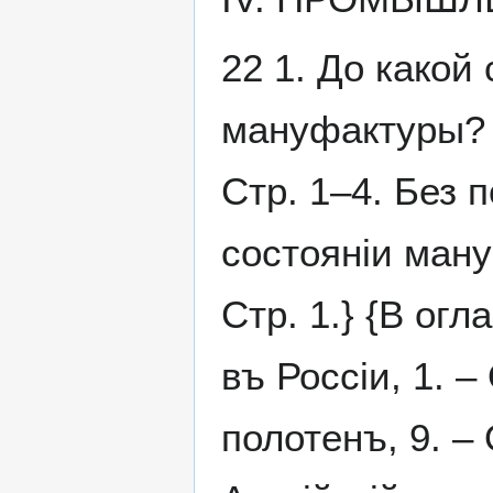
22 1. До какой
мануфактуры? [
Стр. 1–4. Без 
состояніи ману
Стр. 1.} {В ог
въ Россіи, 1. –
полотенъ, 9. – 