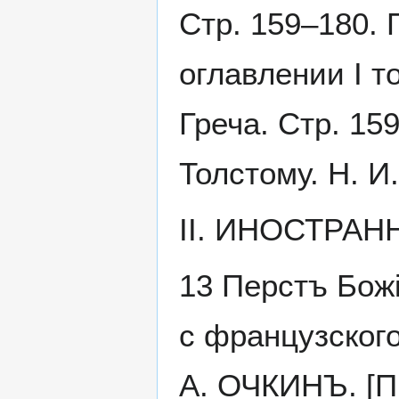
Стр. 159–180. 
оглавлении I т
Греча. Стр. 15
Толстому. Н. И
II. ИНОСТРА
13 Перстъ Бож
с французского
А. ОЧКИНЪ. [П