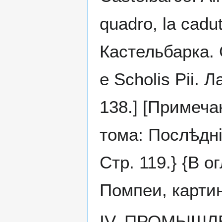
quadro, la cad
Кастельбарка. С
e Scholis Pii.
138.] [Примеча
тома: Послѣдні
Стр. 119.} {В 
Помпеи, картин
IV. ПРОМЫШЛ