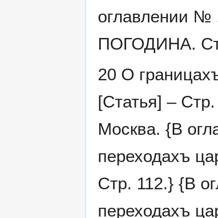
оглавлении № 
ПОГОДИНА. Стр
20 О границах
[Статья] – Ст
Москва. {В огл
переходахъ ца
Стр. 112.} {В 
переходахъ ц