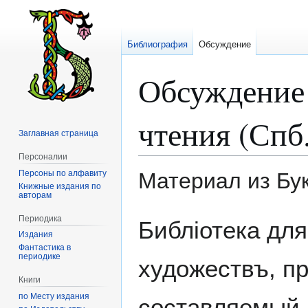
Библиография
Обсуждение
Обсуждение
чтения (Спб
Заглавная страница
Персоналии
Персоны по алфавиту
Материал из Бу
Книжные издания по
авторам
Перейти
Перейти
Периодика
Библіотека для
к
к
Издания
навигации
поиску
Фантастика в
периодике
художествъ, п
Книги
по Месту издания
составляемый 