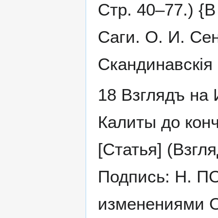
Стр. 40–77.) {
Саги. О. И. Се
Скандинавскія
18 Взглядъ на 
Калиты до конч
[Статья] (Взгля
Подпись: Н. П
изменениями ОИ