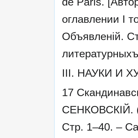
de Paris. [Авт
оглавлении I т
Объявленій. Ст
литературныхъ 
III. НАУКИ И 
17 Скандинавск
СЕНКОВСКІЙ. (
Стр. 1–40. – С