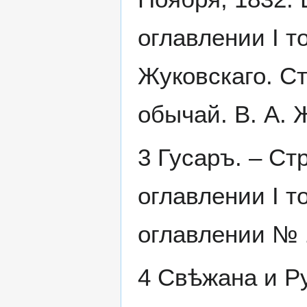
оглавлении I т
Жуковскаго. Ст
обычай. В. А.
3 Гусаръ. – Ст
оглавлении I то
оглавлении № 
4 Свѣжана и Ру