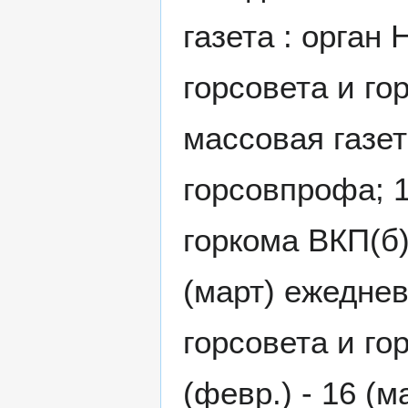
газета : орган
горсовета и го
массовая газет
горсовпрофа; 1
горкома ВКП(б)
(март) ежеднев
горсовета и го
(февр.) - 16 (м