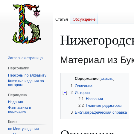
Статья
Обсуждение
Нижегородс
Материал из Бу
Заглавная страница
Персоналии
Персоны по алфавиту
Перейти
Перейти
Содержание
Книжные издания по
к
к
авторам
1
Описание
навигации
поиску
[
−
]
2
История
Периодика
2.1
Названия
Издания
2.2
Главные редакторы
Фантастика в
периодике
3
Библиографическая справка
Книги
Описание
по Месту издания