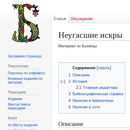
Статья
Обсуждение
Неугасшие искры
Материал из Буквицы
Заглавная страница
Перейти
Перейти
к
к
Персоналии
Содержание
навигации
поиску
Персоны по алфавиту
1
Описание
Книжные издания по
[
−
]
2
История
авторам
2.1
Главные редакторы
Периодика
3
Библиографическая справка
Издания
4
Наличие в библиотеках
Фантастика в
5
Наличие в сети
периодике
Книги
Описание
по Месту издания