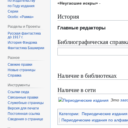
по Издательству
«Неугасшие искры»
-
по Году издания
Серии
История
Особо: «Рамка»
Разделы и Проекты
Главные редакторы
Русская фантастика
до 1917 г.
Библиографическая справк
История Фэндома
Фантастика Башкирии
Разное
Свежие правки
Новые страницы
Наличие в библиотеках
Справка
Инструменты
Наличие в сети
Ссылки сюда
Связанные правки
Это
заг
Служебные страницы
Версия для печати
Категории
:
Периодические издания 
Постоянная ссылка
Сведения о странице
Периодические издания по алфави