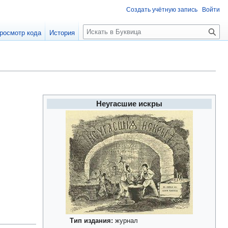
Создать учётную запись
Войти
П
росмотр кода
История
о
и
с
к
Неугасшие искры
Тип издания:
журнал