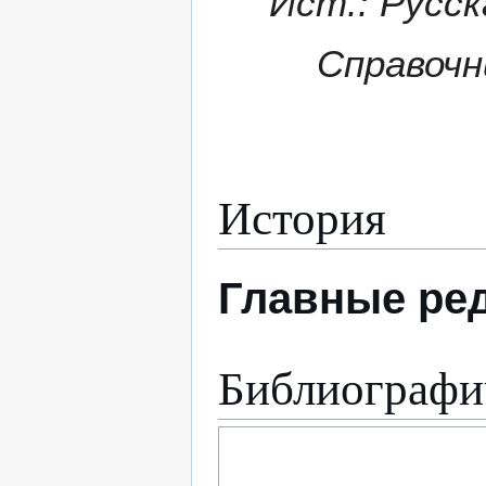
Ист.: Русск
Справочни
История
Главные ре
Библиографи