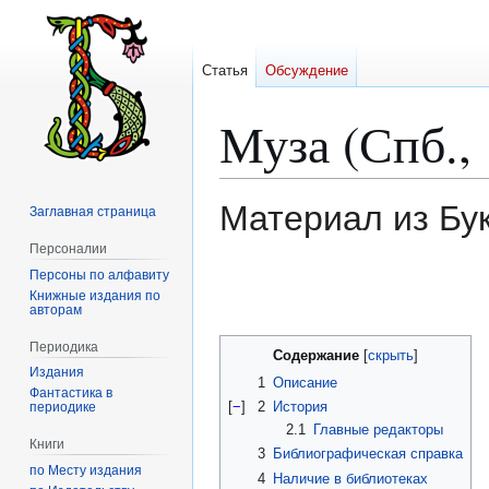
Статья
Обсуждение
Муза (Спб.,
Материал из Бу
Заглавная страница
Персоналии
Персоны по алфавиту
Перейти
Перейти
Книжные издания по
к
к
авторам
навигации
поиску
Периодика
Содержание
Издания
1
Описание
Фантастика в
[
−
]
2
История
периодике
2.1
Главные редакторы
Книги
3
Библиографическая справка
по Месту издания
4
Наличие в библиотеках