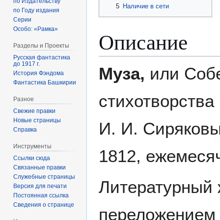
по Издательству
5
Наличие в сети
по Году издания
Серии
Особо: «Рамка»
Описание
Разделы и Проекты
Русская фантастика
до 1917 г.
Муза,
или Собе
История Фэндома
Фантастика Башкирии
стихотворства
Разное
Свежие правки
Новые страницы
И. И. Сиряков
Справка
Инструменты
1812, ежемеся
Ссылки сюда
Связанные правки
Служебные страницы
Литературный 
Версия для печати
Постоянная ссылка
Сведения о странице
переложением 