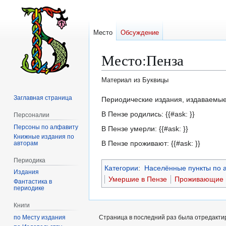
Место
Обсуждение
Место
:
Пенза
Материал из Буквицы
Заглавная страница
Перейти
Перейти
Периодические издания, издаваемые (
к
к
В Пензе родились: {{#ask: }}
Персоналии
навигации
поиску
Персоны по алфавиту
В Пензе умерли: {{#ask: }}
Книжные издания по
В Пензе проживают: {{#ask: }}
авторам
Периодика
Категории
:
Населённые пункты по 
Издания
Умершие в Пензе
Проживающие 
Фантастика в
периодике
Книги
Страница в последний раз была отредактир
по Месту издания