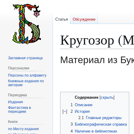
Статья
Обсуждение
Кругозор (М
Материал из Бу
Заглавная страница
Персоналии
Персоны по алфавиту
Перейти
Перейти
Книжные издания по
к
к
авторам
навигации
поиску
Периодика
Содержание
Издания
1
Описание
Фантастика в
[
−
]
2
История
периодике
2.1
Главные редакторы
Книги
3
Библиографическая справка
по Месту издания
4
Наличие в библиотеках