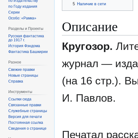
по Издательству
5
Наличие в сети
по Году издания
Серии
Особо: «Рамка»
Описание
Разделы и Проекты
Русская фантастика
до 1917 г.
Кругозор.
Лите
История Фэндома
Фантастика Башкирии
журнал — изда
Разное
Свежие правки
Новые страницы
(на 16 стр.). 
Справка
Инструменты
И. Павлов.
Ссылки сюда
Связанные правки
Служебные страницы
Версия для печати
Постоянная ссылка
Сведения о странице
Печатал расска