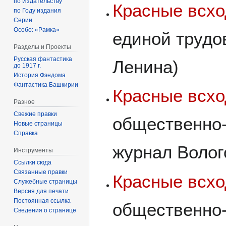
по Издательству
Красные всх
по Году издания
Серии
Особо: «Рамка»
единой трудо
Разделы и Проекты
Русская фантастика
Ленина)
до 1917 г.
История Фэндома
Фантастика Башкирии
Красные всх
Разное
Свежие правки
общественно-
Новые страницы
Справка
журнал Волог
Инструменты
Ссылки сюда
Связанные правки
Красные всх
Служебные страницы
Версия для печати
Постоянная ссылка
общественно-
Сведения о странице