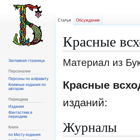
Статья
Обсуждение
Красные вс
Материал из Бу
Заглавная страница
Персоналии
Персоны по алфавиту
Перейти
Перейти
Красные всх
Книжные издания по
к
к
авторам
навигации
поиску
изданий:
Периодика
Издания
Фантастика в
периодике
Журналы
Книги
по Месту издания