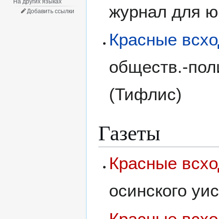
На других языках
журнал для ю
Добавить ссылки
Красные всх
обществ.-поли
(Тифлис)
Газеты
Красные всх
осинского уи
Красные всх